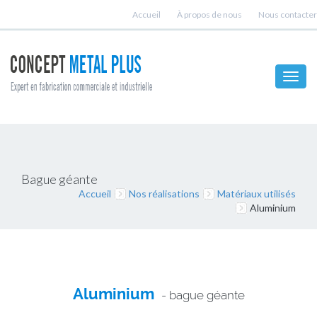
Accueil
À propos de nous
Nous contacter
Toggl
navig
Bague géante
Accueil
Nos réalisations
Matériaux utilisés
Aluminium
Aluminium
- bague géante