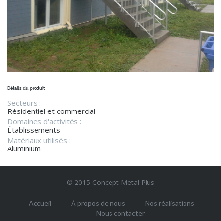
Détails du produit
Secteurs :
Résidentiel et commercial
Domaines d'activités :
Établissements
Matériaux utilisés :
Aluminium
© 2015 Concept Metal Plus
Accueil
À propos de nous
Nos réalisations
Nous contacter