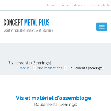
Accueil
À propos de nous
Nous contacter
Toggl
navig
Roulements (Bearings)
Accueil
Nos réalisations
Roulements (Bearings)
Vis et matériel d’assemblage
-
Roulements (Bearings)