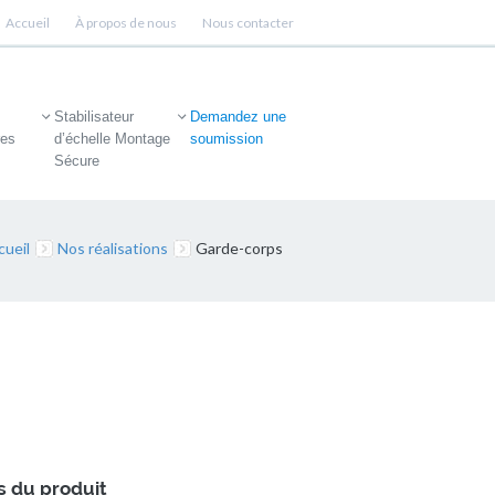
Accueil
À propos de nous
Nous contacter
Stabilisateur
Demandez une
res
d’échelle Montage
soumission
Sécure
cueil
Nos réalisations
Garde-corps
s du produit