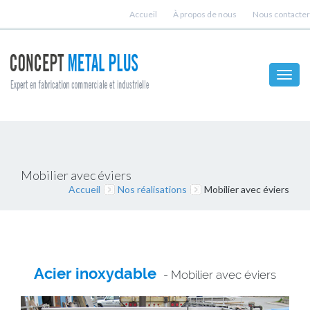
Accueil
À propos de nous
Nous contacter
Toggl
navig
Mobilier avec éviers
Accueil
Nos réalisations
Mobilier avec éviers
Acier inoxydable
- Mobilier avec éviers